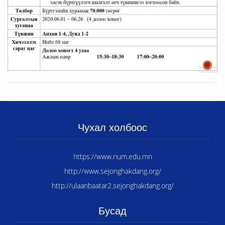
Чухал холбоос
https://www.num.edu.mn
http://www.sejonghakdang.org/
http://ulaanbaatar2.sejonghakdang.org/
Бусад