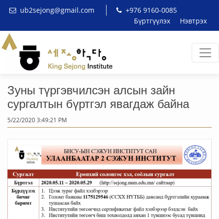
ub2sejong@gmail.com
+976 9160-0085
Бүртгүүлэх
Нэвтрэх
Зуны түргэвчилсэн алсын зайн
сургалтын бүртгэл явагдаж байна
5/22/2020 3:49:21 PM