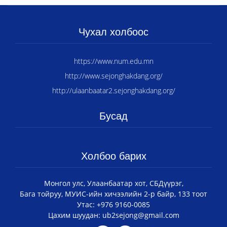
Чухал холбоос
https://www.num.edu.mn
http://www.sejonghakdang.org/
http://ulaanbaatar2.sejonghakdang.org/
Бусад
Холбоо барих
Монгол улс, Улаанбаатар хот, СБДүүрэг,
Бага тойруу, МУИС-ийн хичээлийн 2-р байр, 133 тоот
Утас: +976 9160-0085
Цахим шуудан: ub2sejong@gmail.com