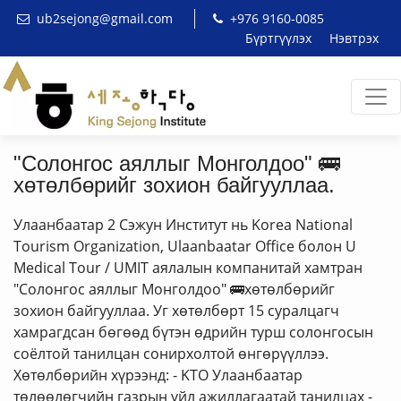
ub2sejong@gmail.com
+976 9160-0085
Бүртгүүлэх
Нэвтрэх
"Солонгос аяллыг Монголдоо" 🚌
хөтөлбөрийг зохион байгууллаа.
Улаанбаатар 2 Сэжун Институт нь Korea National
Tourism Organization, Ulaanbaatar Office болон U
Medical Tour / UMIT аялалын компанитай хамтран
"Солонгос аяллыг Монголдоо" 🚌хөтөлбөрийг
зохион байгууллаа. Уг хөтөлбөрт 15 суралцагч
хамрагдсан бөгөөд бүтэн өдрийн турш солонгосын
соёлтой танилцан сонирхолтой өнгөрүүллээ.
Хөтөлбөрийн хүрээнд: - KТО Улаанбаатар
төлөөлөгчийн газрын үйл ажиллагаатай танилцах -