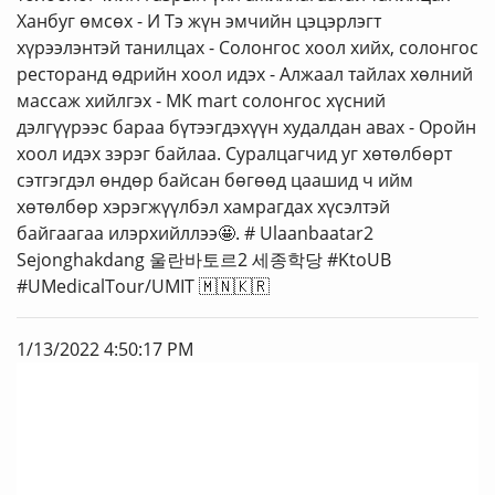
Ханбуг өмсөх - И Тэ жүн эмчийн цэцэрлэгт
хүрээлэнтэй танилцах - Солонгос хоол хийх, солонгос
ресторанд өдрийн хоол идэх - Алжаал тайлах хөлний
массаж хийлгэх - МК mart солонгос хүсний
дэлгүүрээс бараа бүтээгдэхүүн худалдан авах - Оройн
хоол идэх зэрэг байлаа. Суралцагчид уг хөтөлбөрт
сэтгэгдэл өндөр байсан бөгөөд цаашид ч ийм
хөтөлбөр хэрэгжүүлбэл хамрагдах хүсэлтэй
байгаагаа илэрхийллээ🤩. # Ulaanbaatar2
Sejonghakdang 울란바토르2 세종학당 #KtoUB
#UMedicalTour/UMIT 🇲🇳🇰🇷
1/13/2022 4:50:17 PM