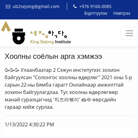
ub2sejong@gmail.com
+976 9160-0085
Бүртгүүлэх
Нэвтрэх
Хоолны соёлын арга хэмжээ
🥳🥳🥳 Улаанбаатар 2 Сэжун институтээс зохион
байгуулсан "Солонгос хоолны өдөрлөг" 2021 оны 5-р
сарын 22-ны Бямба гарагт Онлайнаар амжилттай
зохион байгуулагдлаа. Тус хоолны өдөрлөгөөр
манай суралцагчид '치즈라볶이' 🧀🥘 өөрсдийн
гараар хийж сурлаа.
1/13/2022 4:30:22 PM