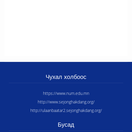
Чухал холбоос
https://www.num.edu.mn
http://www.sejonghakdang.org/
http://ulaanbaatar2.sejonghakdang.org/
Бусад